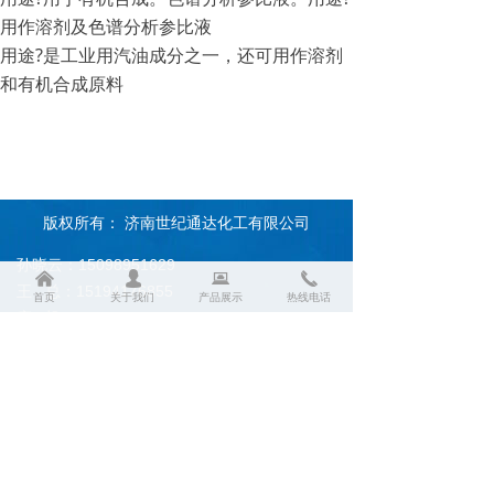
用作溶剂及色谱分析参比液
用途?是工业用汽油成分之一，还可用作溶剂
和有机合成原料
版权所有：
济南世纪通达化工有限公司
孙晓云：15098951629
낀
넙
뀵
끅
王 总：15194176855
首页
关于我们
产品展示
热线电话
座 机：0531-85917597
邮 箱：2856392916@qq.com
地 址：济南市天桥区北园大街409号三联商务
中心809室