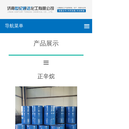
导航菜单
끀
产品展示
끀
正辛烷