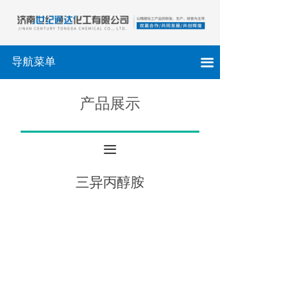
导航菜单
끀
产品展示
끀
三异丙醇胺