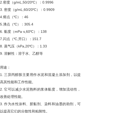
2.
g/mL,50/20
C
0.9996
密度（
º
）：
3.
g/mL,60/20
C
0.9909
密度（
º
）：
4.
C
46
熔点（º
）：
5.
C
305.4
沸点（º
）：
6.
mPa
s,60
C
138
黏度（
·
º
）：
7.
C,
151.7
闪点（º
开口）：
8.
kPa,20
C
1.33
蒸气压（
º
）：
9.
溶解性：溶于水、乙醇等
用途：
1.
三异丙醇胺主要用作水泥和混凝土添加剂，以提
高其性能和工作性能。
2.
它可以减少水泥熟料的浆体黏度，增加流动性，
改善处理性能。
3.
作为水性涂料、胶黏剂、染料和油墨的助剂，可
以提高它们的分散性和粘附性。