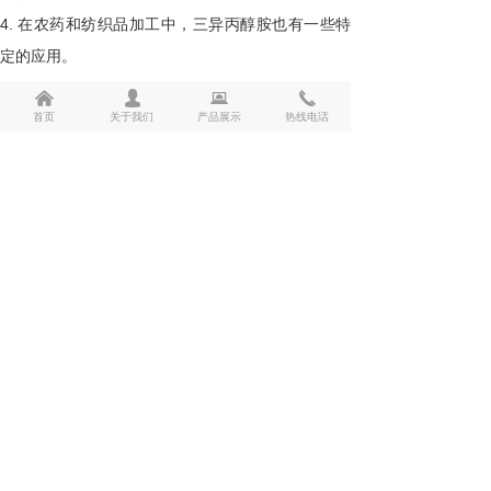
4.
在农药和纺织品加工中，三异丙醇胺也有一些特
定的应用。
낀
넙
뀵
끅
首页
关于我们
产品展示
热线电话
版权所有：
济南世纪通达化工有限公司
孙晓云：15098951629
王 总：15194176855
座 机：0531-85917597
邮 箱：2856392916@qq.com
地 址：济南市天桥区北园大街409号三联商务
中心809室