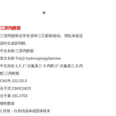
三异丙醇胺
三异丙醇胺化学性质和三乙醇胺相似。用阮来镍还
原时生成异丙醇。
:
中文名称
三异丙醇胺
:Tris(2-hydroxypropyl)amine
英文名称
:1,1',1''-
-2-
;1''-
-2-
中文别名
次氮基三
丙醇
次氮基三
丙
;
醇
三丙醇胺
CAS
:122-20-3
号
:C9H21NO3
分子式
:191.2753
分子量
物性数据
1.
性状：白色结晶体或固体粉末