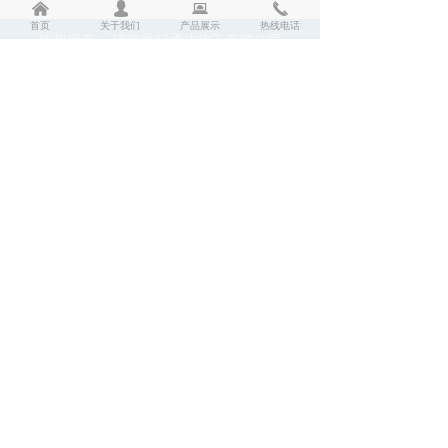
낀
넙
뀵
끅
首页
关于我们
产品展示
热线电话
版权所有：
济南世纪通达化工有限公司
孙晓云：15098951629
王 总：15194176855
座 机：0531-85917597
邮 箱：2856392916@qq.com
地 址：济南市天桥区北园大街409号三联商务
中心809室
手机二维码