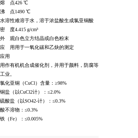
熔
点426 ℃
沸
点1490 ℃
水溶性难溶于水，溶于浓盐酸生成氯亚铜酸
密
度4.415 g/cm³
外
观白色立方结晶或白色粉末
应
用用于一氧化碳和乙炔的测定
应用
用作有机机合成催化剂，并用于颜料，防腐等
工业。
氯化亚铜（
CuCl）含量：≥98%
铜盐（以
CuCl2计）：≤2.0%
硫酸盐（以
SO42-计）：≤0.3%
酸不溶物：
≤0.3%
铁（
Fe）：≤0.005%