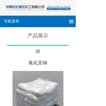
导航菜单
끀
产品展示
끀
氯化亚铜