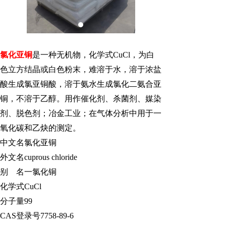
氯化亚铜
是一种无机物，化学式
CuCl，为白
色立方结晶或白色粉末，难溶于水，溶于浓盐
酸生成氯亚铜酸，溶于氨水生成氯化二氨合亚
铜，不溶于乙醇。用作催化剂、杀菌剂、媒染
剂、脱色剂；冶金工业；在气体分析中用于一
氧化碳和乙炔的测定。
中文名氯化亚铜
外文名
cuprous chloride
别
名一氯化铜
化学式
CuCl
分子量
99
CAS登录号7758-89-6